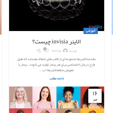
آموزشی
الاینر invisia چیست؟
۰
توسط
Invisia
مقدمه الاینرها مجموعه ای از قالب های شفاف هستند که طبق
طرح درمان اختصاصی برای هر بیمار تولید می شوند . بیمار با
تعویض منظم الاینرها (ب...
ادامه مطلب
۱۶
مهر