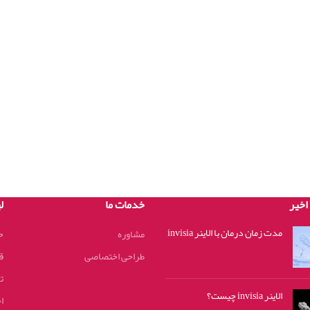
اخیر
خدمات ما
ل
مدت زمان درمان با الاینر invisia
مشاوره
ح
طراحی اختصاصی
ق
تم
الاینر invisia چیست؟
ا