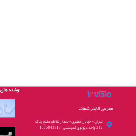
نوشته های 
معرفی الاینر شفاف
تهران - خیابان مطهری- بعد از تقاطع مفتح پلاک
212 واحد دیونوی کدپستی : 1575843813