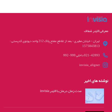
معرفی الاینر شفاف
تهران - خیابان مطهری- بعد از تقاطع مفتح پلاک 212 واحد دیونوی کدپستی :
1575843813
021-42893 داخلی 999-992
invisia_aligner
نوشته های اخیر
مدت زمان درمان با الاینر invisia