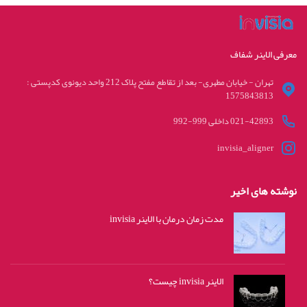
معرفی الاینر شفاف
تهران - خیابان مطهری- بعد از تقاطع مفتح پلاک 212 واحد دیونوی کدپستی :
1575843813
021-42893 داخلی 999-992
invisia_aligner
نوشته های اخیر
مدت زمان درمان با الاینر invisia
الاینر invisia چیست؟