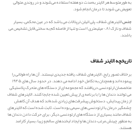
به طورمتوسط هر الاینر به‌مدت دو هفته استفاده می‌شوند و در روندی متوالی
تعویض می شوند تا درمان انجام شود.
جنس
الاینرهای شفاف، پلی اتیلن ترپتالات می باشد که در عین محکمی، بسیار
شفاف و نازک (۰.۸ میلیمتری) است و تنها از فاصله کم به سختی قابل تشخیص می
باشند.
تاریخچه الاینر شفاف
برخلاف تصور رایج، الاینرهای شفاف، یافته جدیدی نیستند. آن ها راه طولانی را
پیموده اند و همچنان به تکامل خود ادامه می دهند. در حدود سال های ۱۹۴۵
متخصصان ارتودنسی دریافتند که مجموعه ای از دستگاه های متحرک پلاستیکی
می توانند دندان ها را با برنامه ی از پیش تعیین شده جابجا کنند. الاینرهای شفاف
از زمان پیدایش، دستخوش پیشرفت‌های زیادی شده‌اند که هدف آن کاهش
چشمگیر درمان با ارتودنسی های سیمی بوده است. ثابت شده است که الاینرهای
شفاف مانند بسیاری از دستگاه های ارتودنسی دیگر، برای حرکت دادن دندان ها
به منظور چینش مرتب دندان ها و ایجاد لبخندهای سالم و زیبا، بسیار کارامد
هستند.