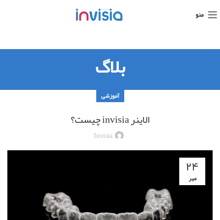
منو
بلاگ
آموزشی
الاینر invisia چیست؟
Invisia
۲۴
مهر