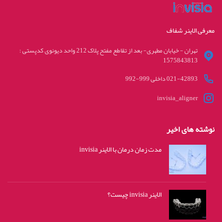
معرفی الاینر شفاف
تهران - خیابان مطهری- بعد از تقاطع مفتح پلاک 212 واحد دیونوی کدپستی :
1575843813
021-42893 داخلی 999-992
invisia_aligner
نوشته های اخیر
مدت زمان درمان با الاینر invisia
الاینر invisia چیست؟