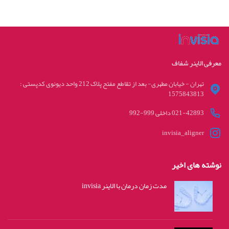
معرفی الاینر شفاف
تهران - خیابان مطهری- بعد از تقاطع مفتح پلاک 212 واحد دیونوی کدپستی :
1575843813
021-42893 داخلی 999-992
invisia_aligner
نوشته های اخیر
مدت زمان درمان با الاینر invisia